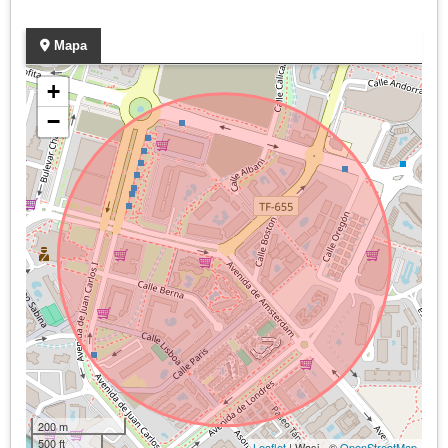
Mapa
+
−
200 m
500 ft
Leaflet
| Wasi - ©
OpenStreetMap