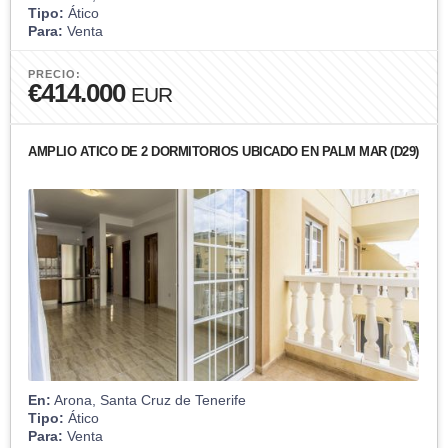
Tipo:
Ático
Para:
Venta
PRECIO:
€414.000
EUR
AMPLIO ÁTICO DE 2 DORMITORIOS UBICADO EN PALM MAR (D29)
En:
Arona, Santa Cruz de Tenerife
Tipo:
Ático
Para:
Venta