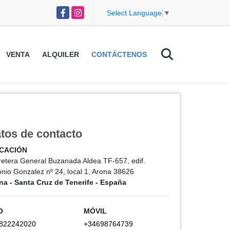
Facebook
Instagram
Select Language
▼
VENTA
ALQUILER
CONTÁCTENOS
tos de contacto
ICACIÓN
retera General Buzanada Aldea TF-657, edif.
onio Gonzalez nº 24, local 1, Arona 38626
na - Santa Cruz de Tenerife - España
O
MÓVIL
822242020
+34698764739