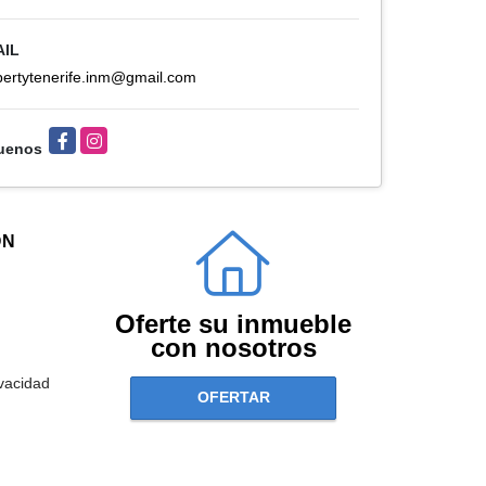
AIL
pertytenerife.inm@gmail.com
Facebook
Instagram
uenos
ÓN
Oferte su inmueble
con nosotros
ivacidad
OFERTAR