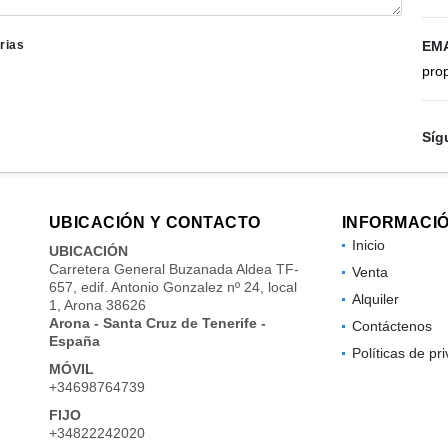
rias
EM
pro
Síg
UBICACIÓN Y CONTACTO
INFORMACI
Inicio
UBICACIÓN
Carretera General Buzanada Aldea TF-
Venta
657, edif. Antonio Gonzalez nº 24, local
Alquiler
1, Arona 38626
Arona - Santa Cruz de Tenerife -
Contáctenos
España
Políticas de pr
MÓVIL
+34698764739
FIJO
+34822242020