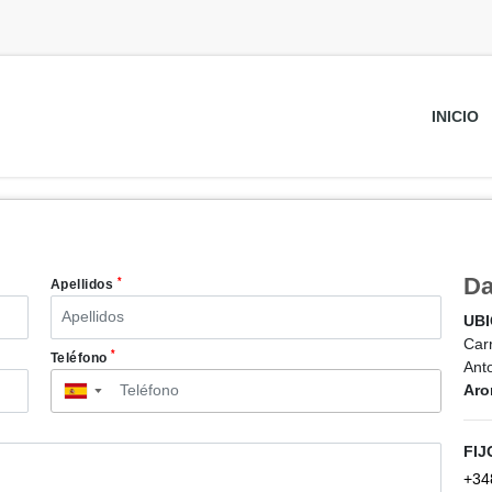
INICIO
Da
*
Apellidos
UB
Car
*
Teléfono
Ant
Aro
▼
FIJ
+34