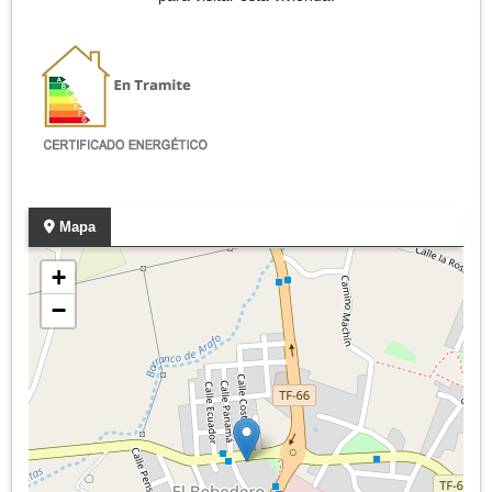
Mapa
+
−