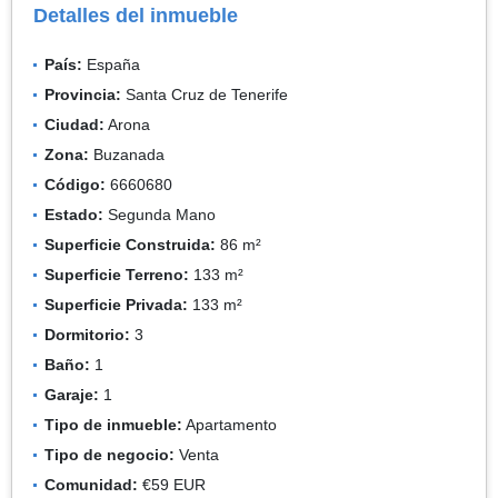
Detalles del inmueble
País:
España
Provincia:
Santa Cruz de Tenerife
Ciudad:
Arona
Zona:
Buzanada
Código:
6660680
Estado:
Segunda Mano
Superficie Construida:
86 m²
Superficie Terreno:
133 m²
Superficie Privada:
133 m²
Dormitorio:
3
Baño:
1
Garaje:
1
Tipo de inmueble:
Apartamento
Tipo de negocio:
Venta
Comunidad:
€59 EUR