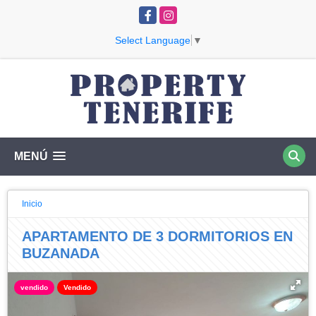
Facebook
Instagram
Select Language
▼
MENÚ
Inicio
APARTAMENTO DE 3 DORMITORIOS EN
BUZANADA
vendido
Vendido