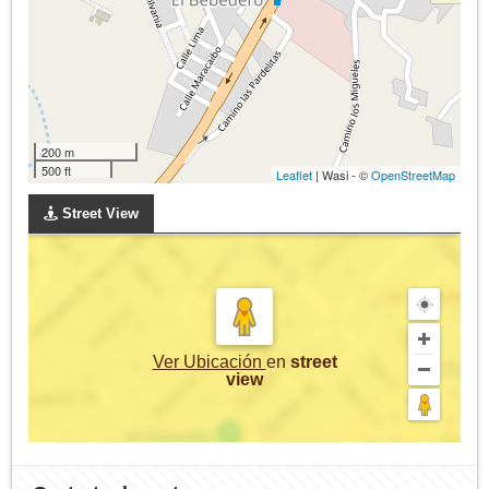
200 m
500 ft
Leaflet
| Wasi - ©
OpenStreetMap
Street View
Ver Ubicación
en
street
view