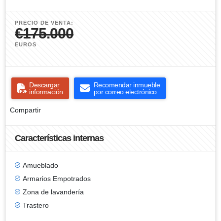
PRECIO DE VENTA:
€175.000
EUROS
Descargar
Recomendar inmueble
información
por correo electrónico
Compartir
Características internas
Amueblado
Armarios Empotrados
Zona de lavandería
Trastero