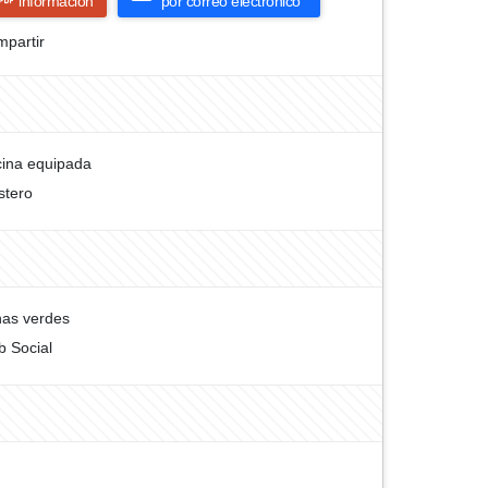
información
por correo electrónico
partir
ina equipada
stero
as verdes
b Social