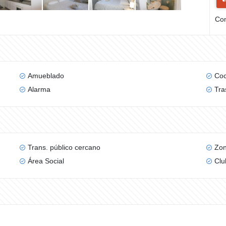
Com
Amueblado
Coc
Alarma
Tra
Trans. público cercano
Zon
Área Social
Clu