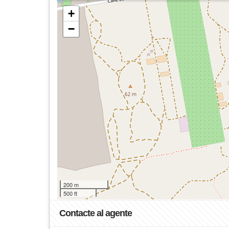
+
−
200 m
500 ft
Contacte al agente