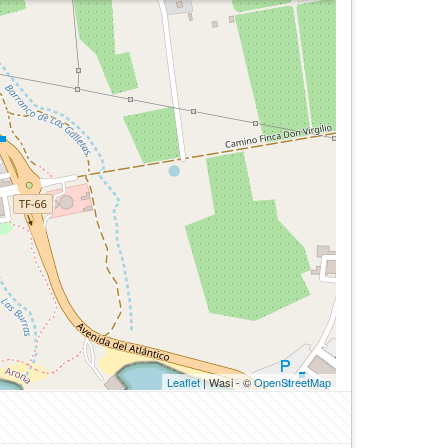
Leaflet
| Wasi - ©
OpenStreetMap