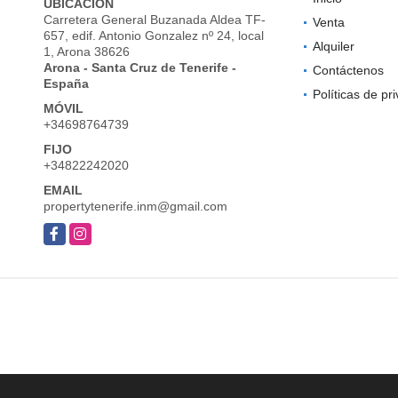
UBICACIÓN
Carretera General Buzanada Aldea TF-
Venta
657, edif. Antonio Gonzalez nº 24, local
Alquiler
1, Arona 38626
Arona - Santa Cruz de Tenerife -
Contáctenos
España
Políticas de pr
MÓVIL
+34698764739
FIJO
+34822242020
EMAIL
propertytenerife.inm@gmail.com
Facebook
Instagram