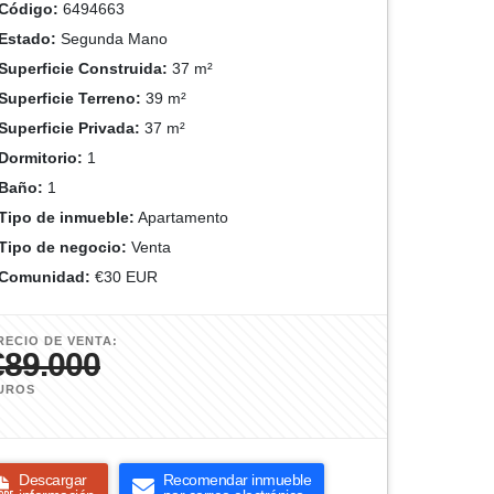
Código:
6494663
Estado:
Segunda Mano
Superficie Construida:
37 m²
Superficie Terreno:
39 m²
Superficie Privada:
37 m²
Dormitorio:
1
Baño:
1
Tipo de inmueble:
Apartamento
Tipo de negocio:
Venta
Comunidad:
€30 EUR
RECIO DE VENTA:
€89.000
UROS
Descargar
Recomendar inmueble