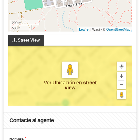
200 m
500 ft
Leaflet
| Wasi - ©
OpenStreetMap
Street View
Ver Ubicación
en
street
view
Contacte al agente
*
Nombre