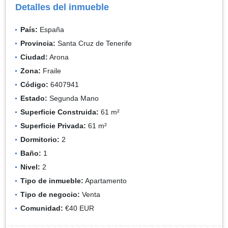
Detalles del inmueble
País:
España
Provincia:
Santa Cruz de Tenerife
Ciudad:
Arona
Zona:
Fraile
Código:
6407941
Estado:
Segunda Mano
Superficie Construida:
61 m²
Superficie Privada:
61 m²
Dormitorio:
2
Baño:
1
Nivel:
2
Tipo de inmueble:
Apartamento
Tipo de negocio:
Venta
Comunidad:
€40 EUR