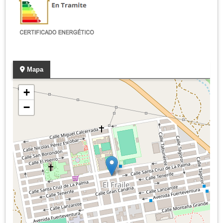
Mapa
+
−