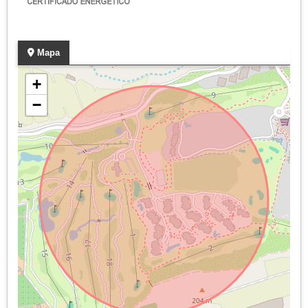
Mapa
+
−