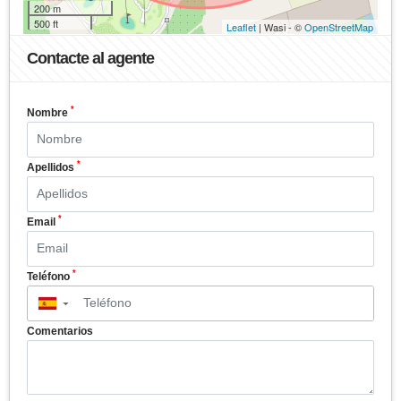
200 m
500 ft
Leaflet
| Wasi - ©
OpenStreetMap
Contacte al agente
*
Nombre
*
Apellidos
*
Email
*
Teléfono
▼
Comentarios