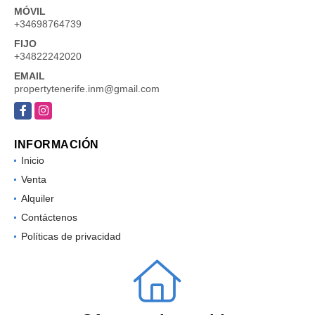
Arona - Santa Cruz de Tenerife - España
MÓVIL
+34698764739
FIJO
+34822242020
EMAIL
propertytenerife.inm@gmail.com
Facebook
Instagram
INFORMACIÓN
Inicio
Venta
Alquiler
Contáctenos
Políticas de privacidad