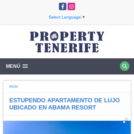
Facebook
Instagram
Select Language
▼
MENÚ
Inicio
ESTUPENDO APARTAMENTO DE LUJO
UBICADO EN ABAMA RESORT