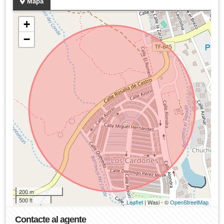
Mapa
+
−
200 m
500 ft
Leaflet
| Wasi - ©
OpenStreetMap
Contacte al agente