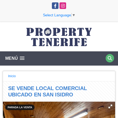
Facebook
Instagram
Select Language
▼
MENÚ
Inicio
SE VENDE LOCAL COMERCIAL
UBICADO EN SAN ISIDRO
PARADA LA VENTA