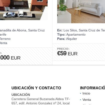
nadilla de Abona, Santa Cruz
En:
Los Silos, Santa Cruz de Te
erife
Tipo:
Apartamento
erreno
Para:
Alquiler
enta
PRECIO:
€59
EUR
O:
.000
EUR
UBICACIÓN Y CONTACTO
INFORMACI
Inicio
UBICACIÓN
Carretera General Buzanada Aldea TF-
Venta
657, edif. Antonio Gonzalez nº 24, local