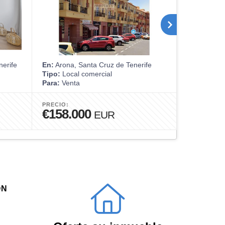
nerife
En:
Arona, Santa Cruz de Tenerife
En:
Los Silo
Tipo:
Local comercial
Tipo:
Apart
Para:
Venta
Para:
Alquil
PRECIO:
PRECIO:
€158.000
€59
EUR
EU
ÓN