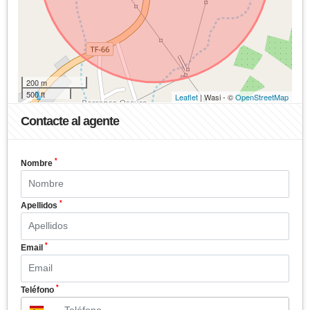
200 m
500 ft
Leaflet
| Wasi - ©
OpenStreetMap
Contacte al agente
*
Nombre
*
Apellidos
*
Email
*
Teléfono