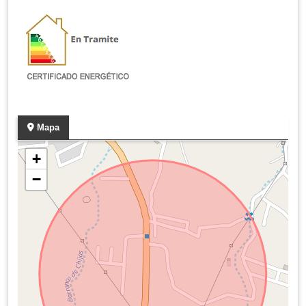
Mapa
+
−